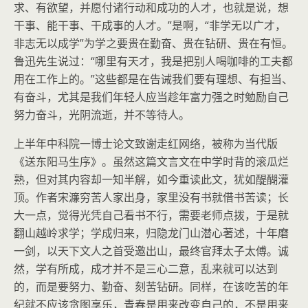
求、有欲望，并愿付诸行动和成功的人才，也就是说，想
干事、能干事、干成事的人才。”是啊，“非学无以广才，
非志无以成学”为学之要贵在勤奋、贵在钻研、贵在有恒。
鲁迅先生说过：“哪里有天才，我是把别人喝咖啡的工夫都
用在工作上的。”这些都是在告诫我们要有理想、有担当、
有奋斗，尤其是我们年轻人应当趁年富力强之时勉励自己
努力奋斗，光阴流逝，并不等待人。
上半年中科院一博士论文致谢走红网络，被称为当代版
《送东阳马生序》。虽然这篇文言文在中学时背的滚瓜烂
熟，但对其内容却一知半解，如今重读此文，犹如醍醐灌
顶。作者宋濂穷苦人家出身，家里没有书就借书苦读；长
大一点，觉得光凭自己看书不行，需要老师点拨，于是就
翻山越岭求学；学成归来，归隐龙门山潜心著述，十年磨
一剑，以天下文人之首受邀出山，最终官拜太子太傅。诚
然，学有所成，成才并不是三心二意，乱来就可以达到
的，而是要努力、勤奋、刻苦钻研。同样，在该吃苦的年
纪就不应该贪图享乐，青春是用来改变自己的，不是用来