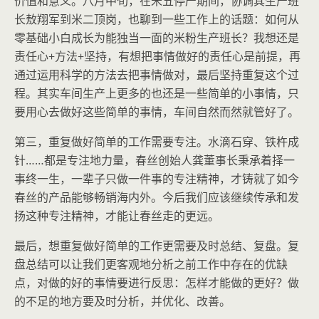
价值和意义。八月中旬，在米五停产期间，协调其生产班
长敖翔军到米二顶岗，也聊到一些工作上的话题：如何从
零基础小白成长为能独当一面的米粉生产班长？我想还是
责任心+方法+坚持，有想把事情做好的责任心是前提，再
通过运用科学的方法去把事情做对，最后坚持重复这个过
程。其实车间生产上更多的也还是一些简单的小事情，只
要用心去做好这些简单的事情，车间自然而然就管好了。
第三，重复做好简单的工作需要专注。水滴石穿、铁杵成
针……都是专注地力量，春丝创始人龚董事长秉承着择一
事终一生，一辈子只做一件事的专注精神，才铸就了如今
春丝的产品能够畅销海内外。今后我们应该继续传承和发
扬这种专注精神，才能让春丝走的更远。
最后，想重复做好简单的工作更需要及时总结、复盘。复
盘总结可以让我们更客观地分析之前工作中存在的优缺
点，对做的好的事情要进行反思：怎样才能做的更好？做
的不足的地方要及时分析，并优化、改善。