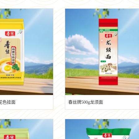
蛋花色挂面
春丝牌500g龙须面