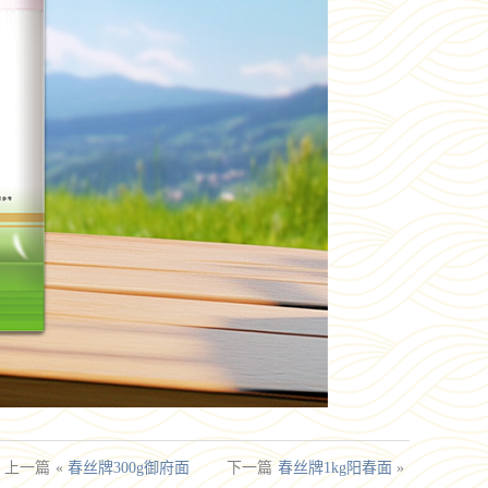
上一篇
«
春丝牌300g御府面
下一篇
春丝牌1kg阳春面
»