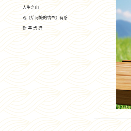
人生之山
观《给阿嬷的情书》有感
新 年 贺 辞