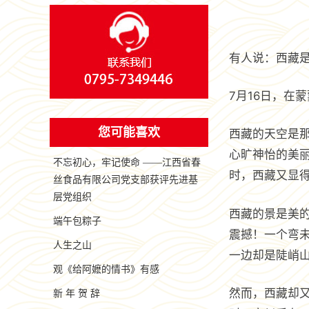
有人说：西藏
7月16日，在
您可能喜欢
西藏的天空是
心旷神怡的美
不忘初心，牢记使命 ——江西省春
时，西藏又显
丝食品有限公司党支部获评先进基
层党组织
西藏的景是美
端午包粽子
震撼！一个弯
人生之山
一边却是陡峭
观《给阿嬷的情书》有感
然而，西藏却
新 年 贺 辞