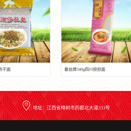
汉热干面
春丝牌340g四川担担面
地址：江西省樟树市药都北大道333号