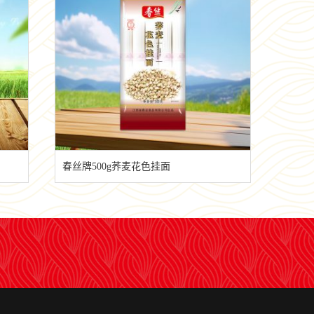
春丝牌500g荞麦花色挂面