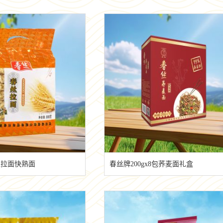
工拉面快熟面
春丝牌200gx8包荞麦面礼盒