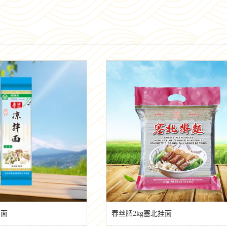
拌面
春丝牌2kg塞北挂面