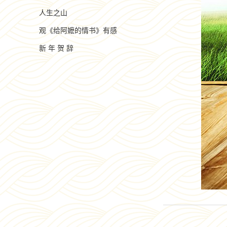
人生之山
观《给阿嬷的情书》有感
新 年 贺 辞