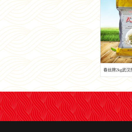
春丝牌2kg武